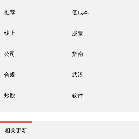
推荐
低成本
线上
股票
公司
指南
合规
武汉
炒股
软件
相关更新