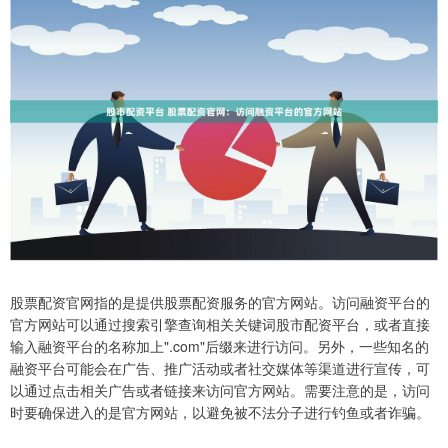
股票配资官网指的是提供股票配资服务的官方网站。访问融资平台的
官方网站可以通过搜索引擎查询相关关键词股市配资平台，或者直接
输入融资平台的名称加上".com"后缀来进行访问。另外，一些知名的
融资平台可能会在广告、推广活动或者社交媒体等渠道进行宣传，可
以通过点击相关广告或者链接来访问官方网站。需要注意的是，访问
时要确保进入的是官方网站，以避免被不法分子进行钓鱼或者诈骗。