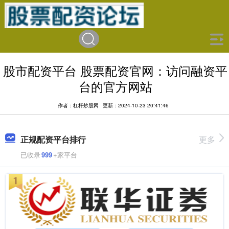
股市配资平台 股票配资官网：访问融资平
台的官方网站
作者：杠杆炒股网
更新：2024-10-23 20:41:46
正规配资平台排行
更多
已收录
999
+家平台