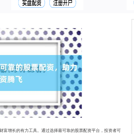
财富增长的有力工具。通过选择最可靠的股票配资平台，投资者可