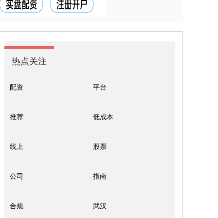
热点关注
配资
平台
推荐
低成本
线上
股票
公司
指南
合规
武汉