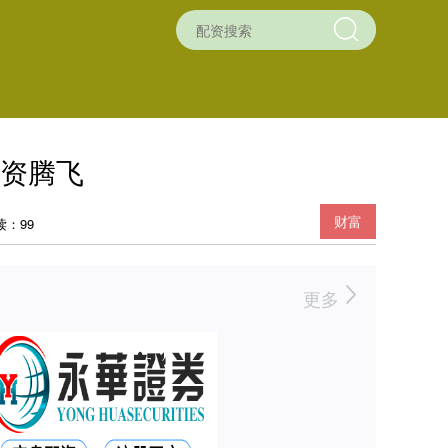
资腾飞
财富
读：99
更多