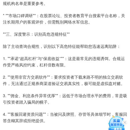
规机构名单是重要参考。
* **市场口碑调研**：在股票论坛、投资者教育平台搜索平台名称，关
注长期用户的客观评价，但需甄别网络水军信息。
**三、深度警示：识别高危违规特征**
除了主动查询合规性，识别以下高危特征能帮助您迅速远离陷阱：
1. **承诺“超高杠杆”与“保底收益”**：这是最常见的违规诱饵。合规运
作受严格风控约束，杠杆倍数有限。
2. **使用非官方交易软件**：要求投资者下载来路不明的独立交易软
件，无法通过正规券商渠道验证交易真实性，极可能是虚拟盘对赌。
3. **佣金、利息条件异常优厚**：远低于市场合理水平的费用，常是吸
引投资者踏入骗局的幌子。
4. **客服回避资质问题**：当被问及牌照、存管等具体细节时，客服回
答含糊其辞或拒绝提供。