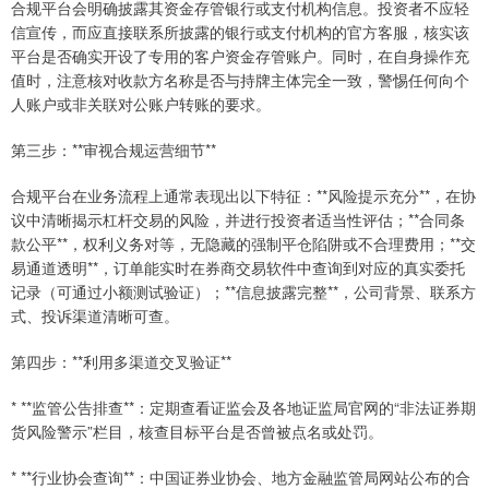
合规平台会明确披露其资金存管银行或支付机构信息。投资者不应轻
信宣传，而应直接联系所披露的银行或支付机构的官方客服，核实该
平台是否确实开设了专用的客户资金存管账户。同时，在自身操作充
值时，注意核对收款方名称是否与持牌主体完全一致，警惕任何向个
人账户或非关联对公账户转账的要求。
第三步：**审视合规运营细节**
合规平台在业务流程上通常表现出以下特征：**风险提示充分**，在协
议中清晰揭示杠杆交易的风险，并进行投资者适当性评估；**合同条
款公平**，权利义务对等，无隐藏的强制平仓陷阱或不合理费用；**交
易通道透明**，订单能实时在券商交易软件中查询到对应的真实委托
记录（可通过小额测试验证）；**信息披露完整**，公司背景、联系方
式、投诉渠道清晰可查。
第四步：**利用多渠道交叉验证**
* **监管公告排查**：定期查看证监会及各地证监局官网的“非法证券期
货风险警示”栏目，核查目标平台是否曾被点名或处罚。
* **行业协会查询**：中国证券业协会、地方金融监管局网站公布的合