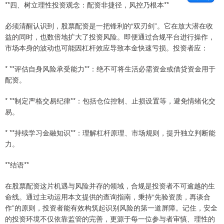
**四、树立理性投资观念：配资非捷径，风控乃根本**
必须清醒认识到，股票配资是一把锋利的“双刃剑”。它在放大潜在收
益的同时，也数倍地扩大了投资风险。即便通过合规平台进行操作，
市场本身的波动也可能因杠杆效应导致本金快速亏损。投资者应：
* **评估自身风险承受能力**：绝不可将生活必需资金或借贷资金用于
配资。
* **制定严格交易纪律**：包括仓位控制、止损设置等，避免情绪化交
易。
* **持续学习金融知识**：理解杠杆原理、市场规则，提升独立判断能
力。
**结语**
在股票配资这片机遇与风险并存的领域，合规是投资者不可逾越的生
命线。通过主动运用本文提供的查询指南，秉持“先验资质，再谈合
作”的原则，投资者能有效构筑起识别风险的第一道屏障。记住，安全
的投资环境不仅依靠监管的完善，更源于每一位参与者审慎、理性的