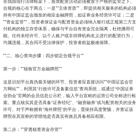
在我国现行法律框架下，股票配资活动必须被置于严格的监管之下。
合规的核心在于两点：一是**主体资质**，即提供相关服务的机构必须
持有中国证监会颁发的相应金融牌照，如证券业务经营许可证；二是
**资金监管**，投资者保证金与配资资金必须纳入银行或正规第三方支
付机构的独立存管体系，确保与平台自有资金完全隔离，杜绝挪用可
能。任何未经许可、以个人账户或非持牌机构名义进行的配资行为，
均属违规，其合同不受法律保护，投资者权益极难保障。
**二、核心查询步骤：四步锁定合规平台**
第一步：**核验官方金融牌照**
这是识别平台真伪最关键的环节。投资者应直接访问**中国证监会官
方网站**，利用其“行政许可及备案信息”查询系统，或通过“中国证券
业协会”官网的会员信息公示栏，输入平台宣称的运营公司全称进行检
索。重点核实其是否具备“证券经纪”、“融资融券”或与配资相关的业务
许可。对于声称拥有“海外牌照”的平台，需保持高度警惕，并查证该
牌照在其宣称的管辖地是否真实有效且具备相应权限。
第二步：**穿透核查资金存管**